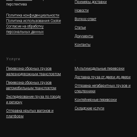
Примеры доставки
перспектива
Новости
Политика конфиденциальности
Вопрос-ответ
Политика использования Cookie
Согласие на обработку
Статьи
персональных данных
Документы
Контакты
Услуги
.
Перевозка сборных грузов
Мультимодальные перевозки
железнодорожным транспортом
Доставка груза от двери до двери
Перевозка сборных грузов
Отправка негабаритных грузов и
автомобильным транспортом
спецтехники
Экспедирование груза по городу
Контейнерные перевозки
и региону
Складские услуги
Отправка крытых вагонов и
платформ