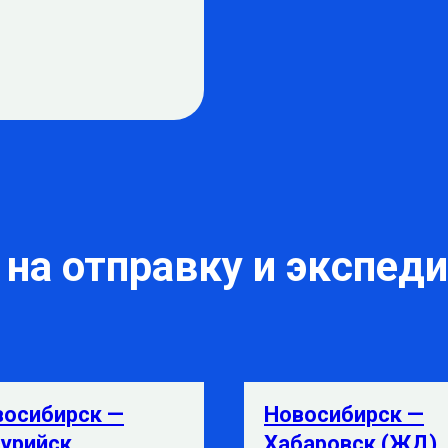
на отправку и экспед
восибирск —
Новосибирск —
урийск
Хабаровск (ЖД)