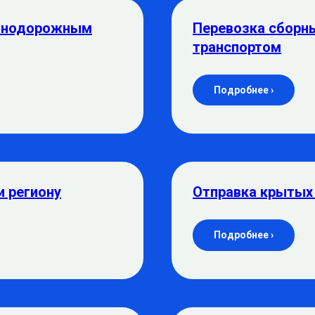
езнодорожным
Перевозка сборн
транспортом
Подробнее ›
и региону
Отправка крытых
Подробнее ›