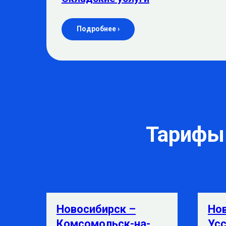
Подробнее ›
Тарифы 
Новосибирск –
Но
Комсомольск-на-
Усс