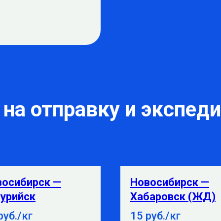
на отправку и экспед
восибирск —
Новосибирск —
урийск
Хабаровск (ЖД)
руб./кг
15 руб./кг