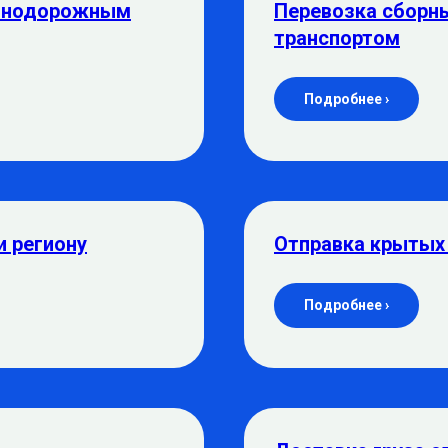
езнодорожным
Перевозка сборн
транспортом
Подробнее ›
и региону
Отправка крытых
Подробнее ›