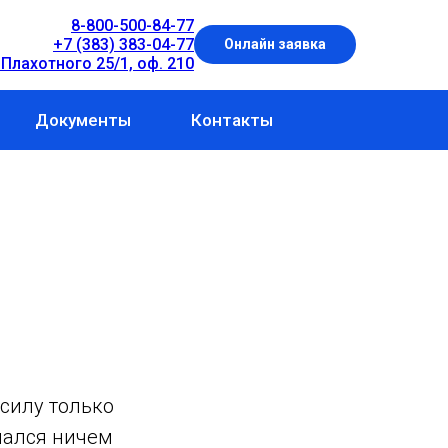
8-800-500-84-77
+7 (383) 383-04-77
Онлайн заявка
 Плахотного 25/1, оф. 210
Документы
Контакты
 силу только
мался ничем