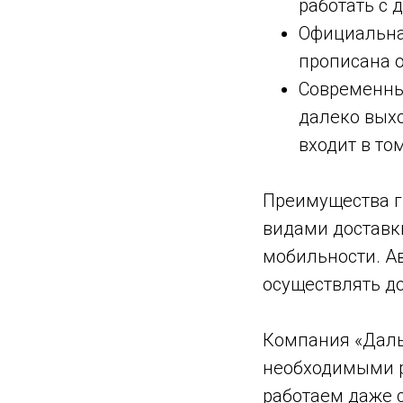
работать с
Официальная
прописана о
Современны
далеко выхо
входит в то
Преимущества г
видами доставки
мобильности. А
осуществлять до
Компания «Даль
необходимыми р
работаем даже 