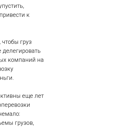
упустить,
привести к
 чтобы груз
е делегировать
ных компаний на
возку
ньги.
активны еще лет
оперевозки
немало:
емы грузов,