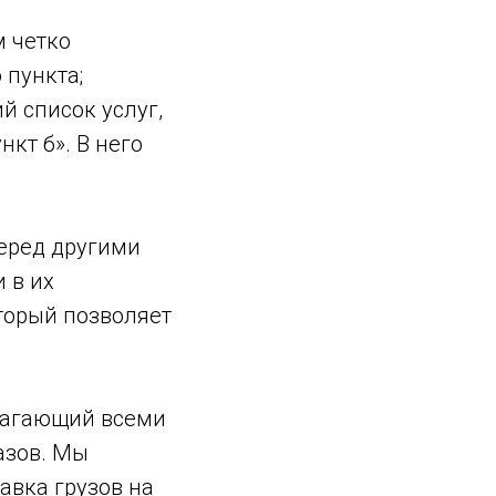
м четко
 пункта;
 список услуг,
кт б». В него
еред другими
 в их
торый позволяет
лагающий всеми
азов. Мы
авка грузов на