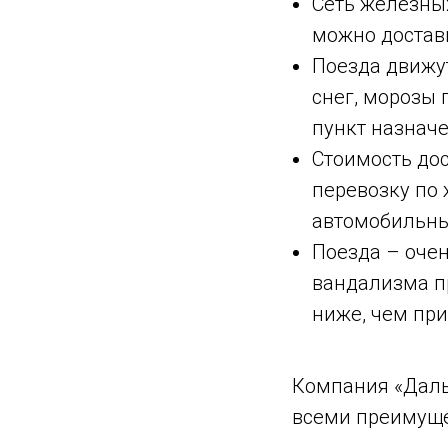
Сеть железных
можно достави
Поезда движут
снег, морозы 
пункт назначе
Стоимость до
перевозку по 
автомобильны
Поезда – очен
вандализма п
ниже, чем при
Компания «Даль
всеми преимуще