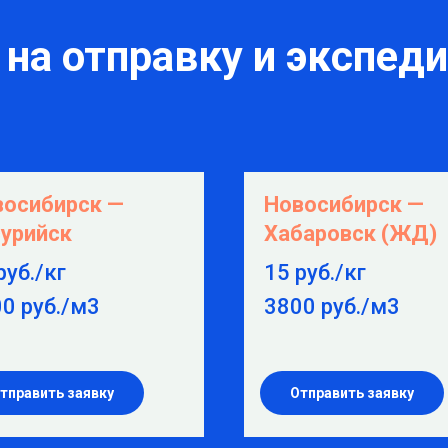
на отправку и экспед
восибирск —
Новосибирск —
урийск
Хабаровск (ЖД)
руб./кг
15 руб./кг
0 руб./м3
3800 руб./м3
тправить заявку
Отправить заявку