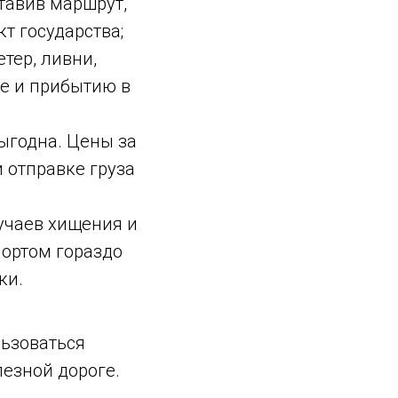
тавив маршрут,
т государства;
тер, ливни,
ке и прибытию в
ыгодна. Цены за
 отправке груза
учаев хищения и
ортом гораздо
ки.
ьзоваться
езной дороге.