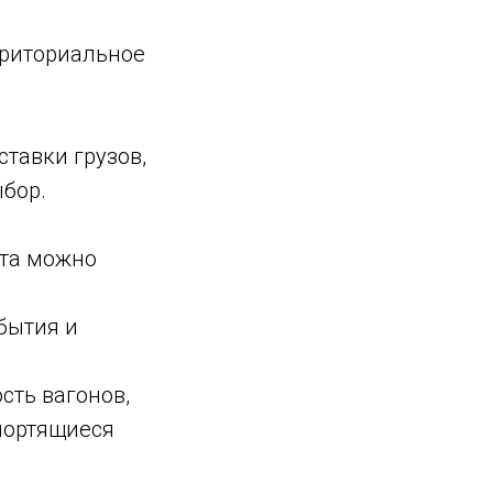
рриториальное
тавки грузов,
бор.
рта можно
бытия и
сть вагонов,
портящиеся