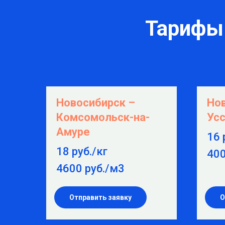
Тарифы 
Новосибирск –
Но
Комсомольск-на-
Усс
Амуре
16 
18 руб./кг
400
4600 руб./м3
Отправить заявку
О