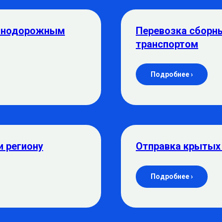
езнодорожным
Перевозка сборн
транспортом
Подробнее ›
и региону
Отправка крытых
Подробнее ›