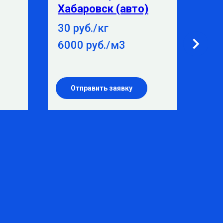
Хабаровск (авто)
Вл
30 руб./кг
15 
6000 руб./м3
38
Отправить заявку