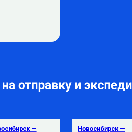
на отправку и экспед
восибирск —
Новосибирск —