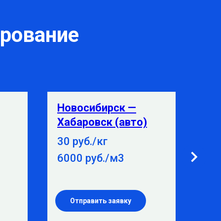
ирование
Новосибирск —
Но
Хабаровск (авто)
Вл
30 руб./кг
15 
6000 руб./м3
38
Отправить заявку