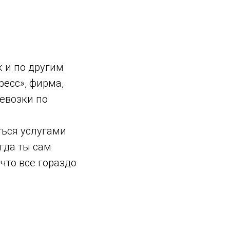
к и по другим
есс», фирма,
евозки по
ься услугами
гда ты сам
 что все гораздо