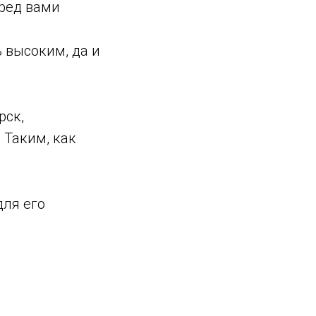
еред вами
 высоким, да и
рск,
 Таким, как
для его