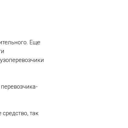
вительного. Еще
ти
рузоперевозчики
 перевозчика-
 средство, так