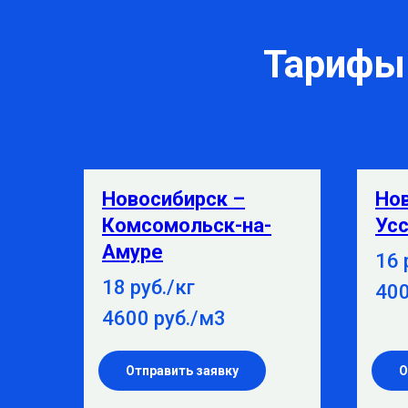
Тарифы 
Новосибирск –
Но
Комсомольск-на-
Усс
Амуре
16 
18 руб./кг
400
4600 руб./м3
Отправить заявку
О