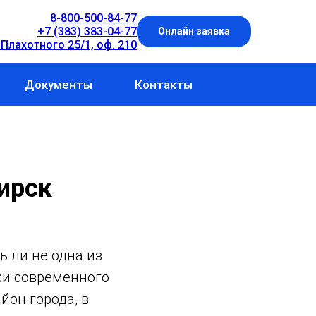
8-800-500-84-77
+7 (383) 383-04-77
Онлайн заявка
 Плахотного 25/1, оф. 210
Документы
Контакты
ирск
ь ли не одна из
ки современного
йон города, в