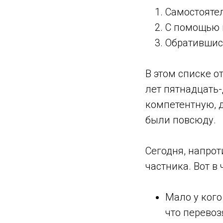
Самостоятел
С помощью 
Обратившис
В этом списке о
лет пятнадцать-
компетентную, 
были повсюду.
Сегодня, напрот
частника. Вот в
Мало у кого
что перевоз