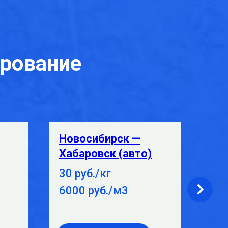
ирование
Новосибирск —
Но
Хабаровск (авто)
Вл
30 руб./кг
15 
6000 руб./м3
38