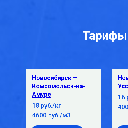
Тарифы 
Новосибирск –
Но
Комсомольск-на-
Усс
Амуре
16 
18 руб./кг
400
4600 руб./м3