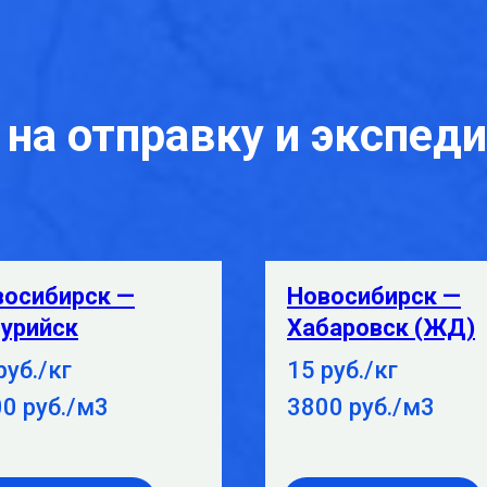
на отправку и экспед
восибирск —
Новосибирск —
урийск
Хабаровск (ЖД)
руб./кг
15 руб./кг
0 руб./м3
3800 руб./м3