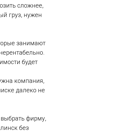
озить сложнее,
ый груз, нужен
оторые занимают
нерентабельно.
оимости будет
нужна компания,
писке далеко не
 выбрать фирму,
алинск без