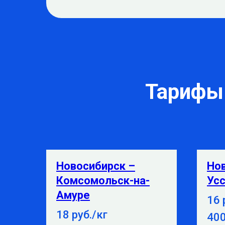
Тарифы 
Новосибирск –
Но
Комсомольск-на-
Усс
Амуре
16 
18 руб./кг
400