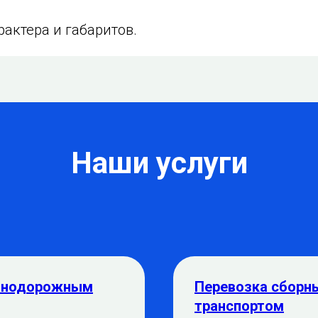
актера и габаритов.
Наши услуги
езнодорожным
Перевозка сборн
транспортом