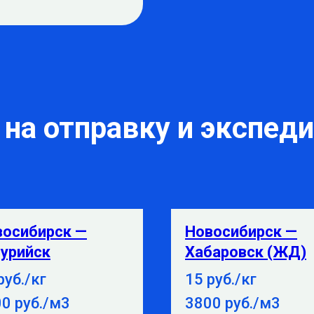
на отправку и экспед
восибирск —
Новосибирск —
урийск
Хабаровск (ЖД)
руб./кг
15 руб./кг
0 руб./м3
3800 руб./м3