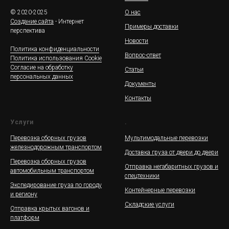
© 2020-2025
О нас
Создание сайта
- Интернет
Примеры доставки
перспектива
Новости
Политика конфиденциальности
Вопрос-ответ
Политика использования Cookie
Согласие на обработку
Статьи
персональных данных
Документы
Контакты
Услуги
.
Перевозка сборных грузов
Мультимодальные перевозки
железнодорожным транспортом
Доставка груза от двери до двери
Перевозка сборных грузов
Отправка негабаритных грузов и
автомобильным транспортом
спецтехники
Экспедирование груза по городу
Контейнерные перевозки
и региону
Складские услуги
Отправка крытых вагонов и
платформ