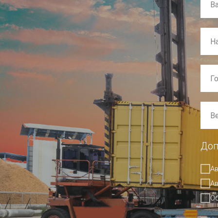
Доп
Ав
Ав
О