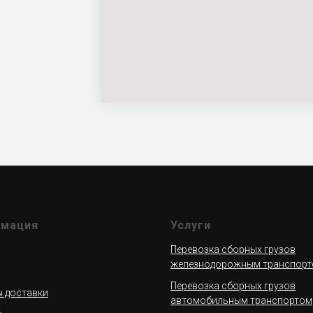
мация
Услуги
Перевозка сборных грузов
железнодорожным транспор
Перевозка сборных грузов
 доставки
автомобильным транспортом