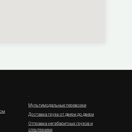
.
Мультимодальные перевозки
том
Доставка груза от двери до двери
Отправка негабаритных грузов и
спецтехники