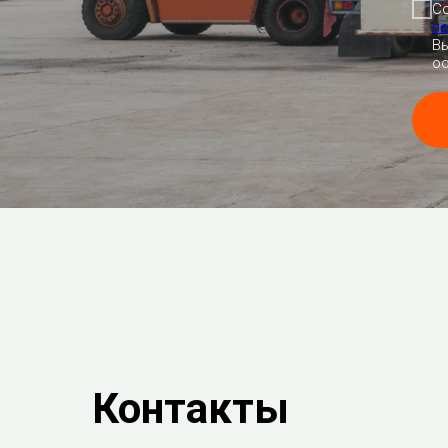
С
п
Вы
oo
Контакты