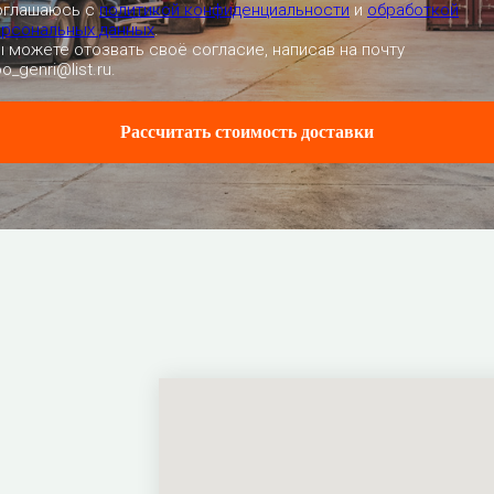
оглашаюсь с
политикой конфиденциальности
и
обработкой
ерсональных данных
.
 можете отозвать своё согласие, написав на почту
o_genri@list.ru.
Рассчитать стоимость доставки