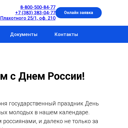
8-800-500-84-77
+7 (383) 383-04-77
Онлайн заявка
 Плахотного 25/1, оф. 210
Документы
Контакты
м с Днем России!
ня государственный праздник День
мых молодых в нашем календаре.
 россиянами, и далеко не только за