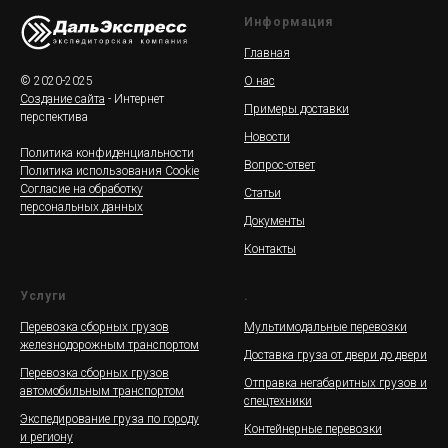
Информация
Главная
© 2020-2025
О нас
Создание сайта
- Интернет
Примеры доставки
перспектива
Новости
Политика конфиденциальности
Вопрос-ответ
Политика использования Cookie
Согласие на обработку
Статьи
персональных данных
Документы
Контакты
Услуги
.
Перевозка сборных грузов
Мультимодальные перевозки
железнодорожным транспортом
Доставка груза от двери до двери
Перевозка сборных грузов
Отправка негабаритных грузов и
автомобильным транспортом
спецтехники
Экспедирование груза по городу
Контейнерные перевозки
и региону