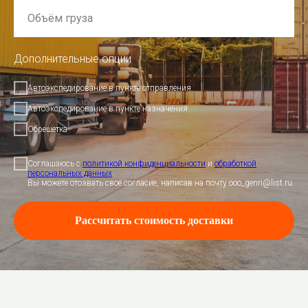
Дополнительные опции
Автоэкспедирование в пункте отправления
Автоэкспедирование в пункте назначения
Обрешетка
Соглашаюсь с
политикой конфиденциальности
и
обработкой
персональных данных
.
Вы можете отозвать своё согласие, написав на почту ooo_genri@list.ru.
Рассчитать стоимость доставки