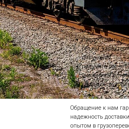
связаться с мен
по телефону или 
обратный звонок
предоставить ин
объем, характери
получения;
получить расчет 
указанием ближа
сборных грузопе
Обращение к нам гар
надежность доставки
опытом в грузоперев