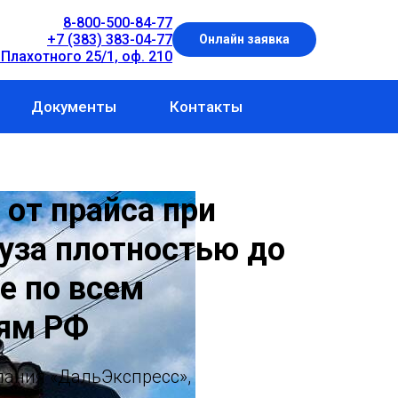
8-800-500-84-77
+7 (383) 383-04-77
Онлайн заявка
 Плахотного 25/1, оф. 210
Документы
Контакты
 от прайса при
руза плотностью до
бе по всем
ям РФ
пания «ДальЭкспресс»,