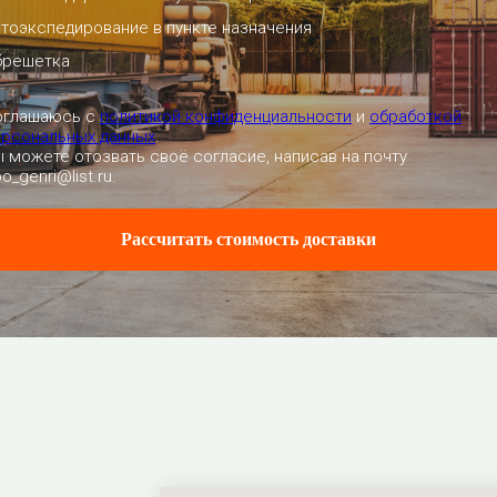
тоэкспедирование в пункте назначения
брешетка
оглашаюсь с
политикой конфиденциальности
и
обработкой
ерсональных данных
.
 можете отозвать своё согласие, написав на почту
o_genri@list.ru.
Рассчитать стоимость доставки