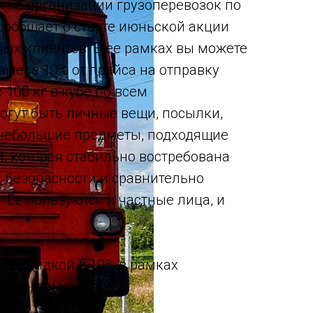
 на организации грузоперевозок по
сообщает о старте июньской акции
ных клиентов. В ее рамках вы можете
змере 10% от прайса на отправку
 100 кг в кубе по всем
огут быть личные вещи, посылки,
 небольшие предметы, подходящие
и, которая стабильно востребована
, безопасности и сравнительно
 Ее пользуются и частные лица, и
ся скидкой в 10% в рамках
ния, вам нужно: