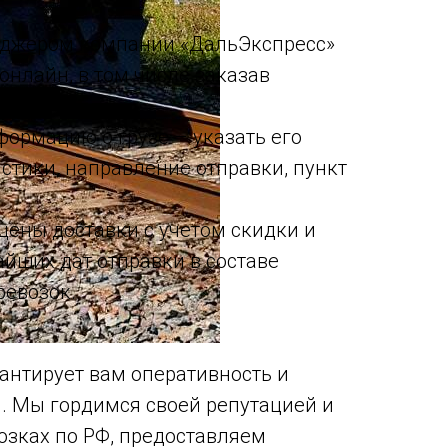
еджером компании «ДальЭкспресс»
онлайн, в том числе заказав
;
формацию о грузе – указать его
стики, направление отправки, пункт
цены доставки с учетом скидки и
йших дат отправки в составе
ревозок.
антирует вам оперативность и
. Мы гордимся своей репутацией и
озках по РФ, предоставляем