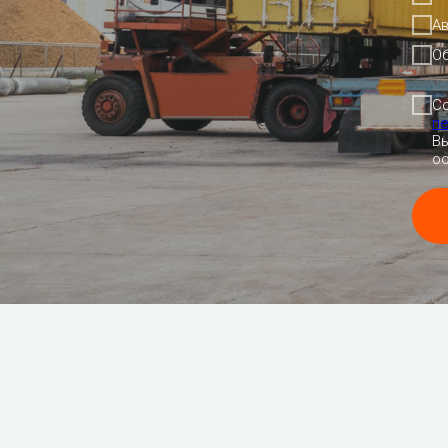
Ав
О
С
п
Вы
oo