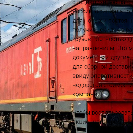
специализирующаяся
России, официально 
для новых и постоян
получить скидку в ра
грузов плотностью до
направлениям. Это м
документы и другие
для сборной доставк
ввиду оперативности
недорогой стоимости.
компании.
Чтобы воспользовать
акционного предложе