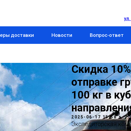
ул.
еры доставки
Новости
Вопрос-ответ
Скидка 10%
отправке г
100 кг в ку
направлени
2025-06-17 15:58
Экспедиторская ком