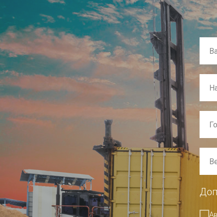
Доп
Ав