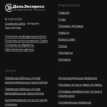
Информация
Главная
© 2020-2025
О нас
Создание сайта
- Интернет
Примеры доставки
перспектива
Новости
Политика конфиденциальности
Вопрос-ответ
Политика использования Cookie
Согласие на обработку
Статьи
персональных данных
Документы
Контакты
Услуги
.
Перевозка сборных грузов
Мультимодальные перевозки
железнодорожным транспортом
Доставка груза от двери до двери
Перевозка сборных грузов
Отправка негабаритных грузов и
автомобильным транспортом
спецтехники
Экспедирование груза по городу
Контейнерные перевозки
и региону