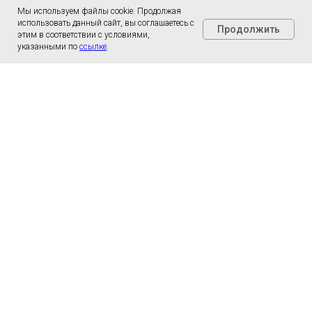
Мы используем файлы cookie. Продолжая
использовать данный сайт, вы соглашаетесь с
Продолжить
этим в соответствии с условиями,
указанными по
ссылке
.
Рассчитать стоимость
доставки
Оставьте свой контактный номер, и мы вам
перезвоним в ближайшее время.