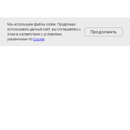
Мы используем файлы cookie. Продолжая
использовать данный сайт, вы соглашаетесь с
Продолжить
этим в соответствии с условиями,
указанными по
ссылке
.
Рассчитать стоимость
доставки
Оставьте свой контактный номер, и мы вам
перезвоним в ближайшее время.